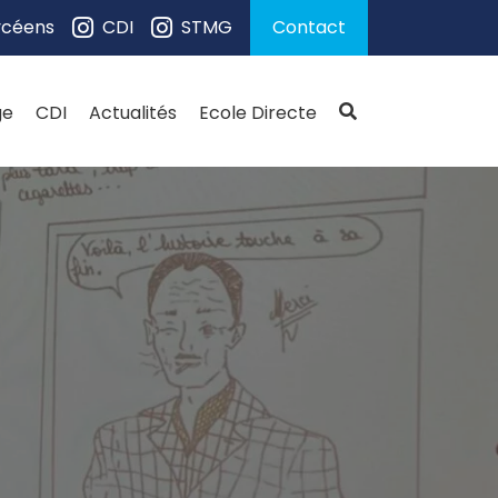
ycéens
CDI
STMG
Contact
ge
CDI
Actualités
Ecole Directe