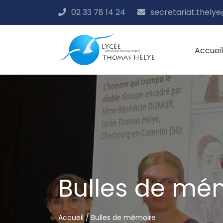
02 33 78 14 24
secretariat.thely
Accueil
Passer
au
contenu
Bulles de mé
Accueil
/
Bulles de mémoire