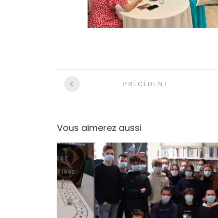
Navigation
PRÉCÉDENT
entre
les
Vous aimerez aussi
articles