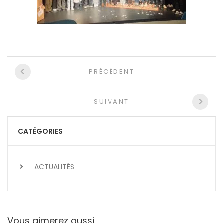
Navigation
PRÉCÉDENT
entre
les
SUIVANT
articles
CATÉGORIES
ACTUALITÉS
Vous aimerez aussi