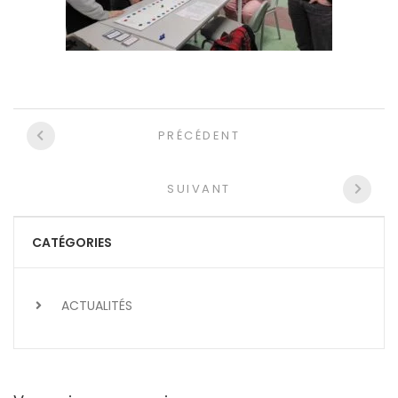
Navigation
PRÉCÉDENT
entre
les
SUIVANT
articles
CATÉGORIES
ACTUALITÉS