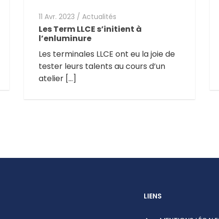
11 Avr. 2023
/
Actualités
Les Term LLCE s’initient à
l’enluminure
Les terminales LLCE ont eu la joie de
tester leurs talents au cours d’un
atelier […]
LIENS