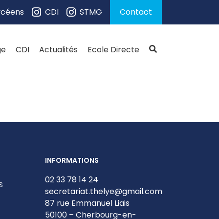
ycéens
CDI
STMG
Contact
ge
CDI
Actualités
Ecole Directe
INFORMATIONS
02 33 78 14 24
S
secretariat.thelye@gmail.com
87 rue Emmanuel Liais
50100 – Cherbourg-en-