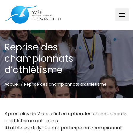
Passer
au
Reprise des
contenu
championnats
d’athlétisme
Accueil
/
Reprise des championnats d’athlétisme
Après plus de 2 ans d’interruption, les championnats
d’athlétisme ont repris.
10 athlètes du lycée ont participé au championnat