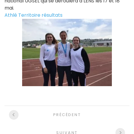
national UGSEL qui se déroulera à LENS les 17 et 18
mai.
Athlé Territoire résultats
Navigation
PRÉCÉDENT
entre
les
SUIVANT