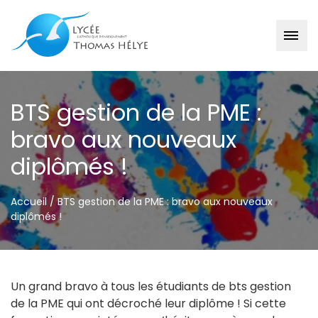
Passer
au
BTS gestion de la PME :
contenu
bravo aux nouveaux
diplômés !
Accueil
/
BTS gestion de la PME : bravo aux nouveaux
diplômés !
Un grand bravo à tous les étudiants de bts gestion
de la PME qui ont décroché leur diplôme ! Si cette