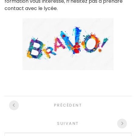
formation vous intéresse, n’hésitez pas à prendre
contact avec le lycée.
Navigation
PRÉCÉDENT
entre
les
SUIVANT
articles