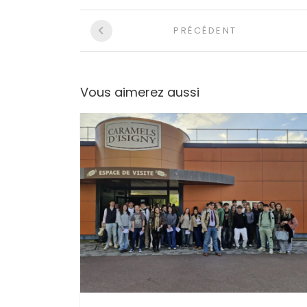
Navigation
PRÉCÉDENT
entre
les
Vous aimerez aussi
articles