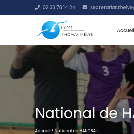
02 33 78 14 24
secretariat.thely
Accueil
Passer
au
contenu
National de 
Accueil
/
National de HANDBALL