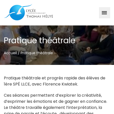
Passer
au
Pratique théâtrale
contenu
Accueil
/
Pratique théâtrale
Pratique théâtrale et progrès rapide des élèves de
1ère SPÉ LLCE, avec Florence Kwiatek.
Ces séances permettent d’explorer la créativité,
d’exprimer les émotions et de gagner en confiance.
Le théâtre travaille également l’interprétation, la
prise de parole et l’écoute, développant des