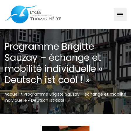
Passer
au
Programme Brigitte
contenu
Sauzay – échange et
mobilité individuelle «
Deutsch ist cool ! »
Accueil
/
Programme Brigitte Sauzay – échange et mobilité
individuelle « Deutsch ist cool ! »