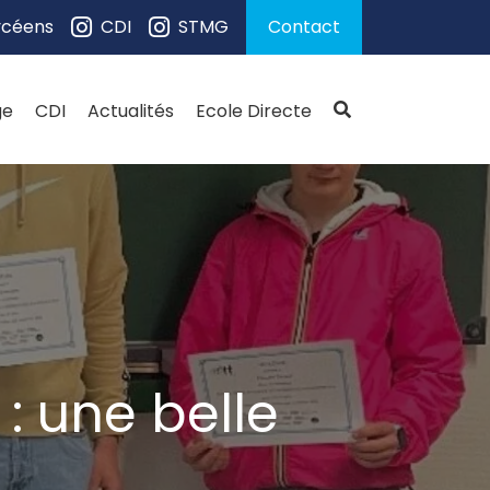
ycéens
CDI
STMG
Contact
ge
CDI
Actualités
Ecole Directe
 une belle